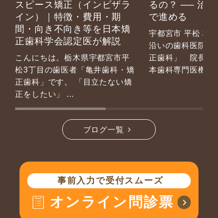
スピース矯正（インビザラ
るの？ ── 治
イン）｜特徴・費用・期
で進める
間・向き不向き等を日本矯
宇都宮市 平松３
正歯科学会認定医が解説
沿いの歯科医院「
こんにちは。栃木県宇都宮市平
正歯科」 院長の
松3丁目の歯医者「亀井歯科・矯
本歯科専門医機
...
正歯科」です。 「目立たない矯
正をしたい」
...
ブログ一覧
事前入力で受付スムーズ
オンライン問診票