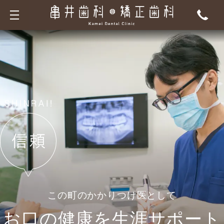
toggle
navigation
この町のかかりつけ医として
お口の健康を生涯サポート